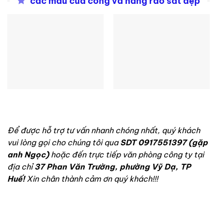
các mẫu cửa cổng và hàng rào sắt đẹp
Các mẫu hàng rào
Các mẫu cửa cổng
sắt đẹp
sắt đẹp
Để được hỗ trợ tư vấn nhanh chóng nhất, quý khách
vui lòng gọi cho chúng tôi qua
SDT 0917551397 (gặp
anh Ngọc)
hoặc đến trực tiếp văn phòng công ty tại
địa chỉ
37 Phan Văn Trường, phường Vỹ Dạ, TP
Huế!
Xin chân thành cảm ơn quý khách!!!