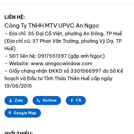
LIÊN HỆ:
Công Ty TNHH MTV UPVC An Ngọc
– Địa chỉ:
35 Đại Cồ Việt, phường An Đông, TP Huế
(Địa chỉ cũ:
37 Phan Văn Trường, phường Vỹ Dạ, TP
Huế)
– SĐT liên hệ: 0917551397 (gặp anh Ngọc)
– Website: www.anngocwindow.com
– Giấy chứng nhận ĐKKD số 3301566997 do Sở Kế
hoạch và Đầu tư Tỉnh Thừa Thiên Huế cấp ngày
19/06/2015
Zalo
Hotline
FB
Google Map
GIỚI THIỆU: