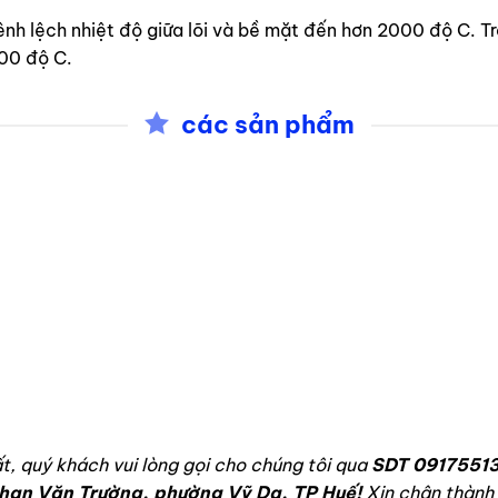
nh lệch nhiệt độ giữa lõi và bề mặt đến hơn 2000 độ C. Tr
500 độ C.
các sản phẩm
LAN CAN BAN CÔNG KÍNH CƯỜNG LỰC
LAN CAN BAN CÔNG KÍNH CƯỜNG LỰC
Lan can ban công kính
Lan can ban công kính
cường lực dạng trụ ngắn
cường lực pad inox
, quý khách vui lòng gọi cho chúng tôi qua
SDT 09175513
han Văn Trường, phường Vỹ Dạ, TP Huế!
Xin chân thành