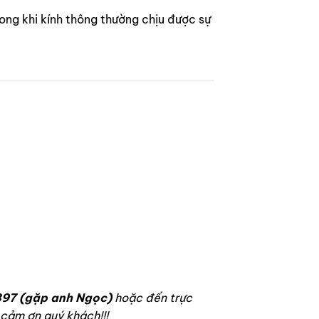
ong khi kính thông thường chịu được sự
LAN CAN BAN CÔNG KÍNH CƯỜNG LỰC
Lan can ban công kính
cường lực u âm sàn
97 (gặp anh Ngọc)
hoặc đến trực
 cảm ơn quý khách!!!