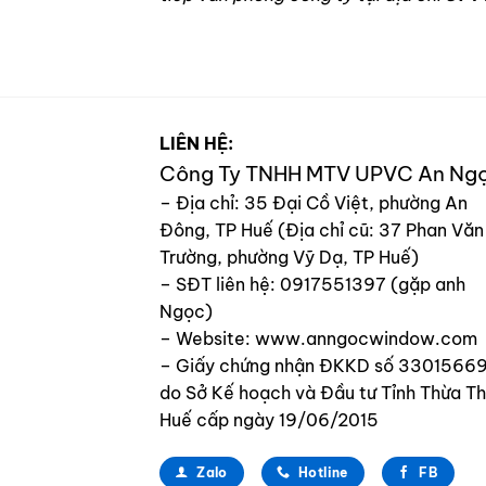
LIÊN HỆ:
Công Ty TNHH MTV UPVC An Ng
– Địa chỉ:
35 Đại Cồ Việt, phường An
Đông, TP Huế (Địa chỉ cũ:
37 Phan Văn
Trường, phường Vỹ Dạ, TP Huế)
– SĐT liên hệ: 0917551397 (gặp anh
Ngọc)
– Website: www.anngocwindow.com
– Giấy chứng nhận ĐKKD số 3301566
do Sở Kế hoạch và Đầu tư Tỉnh Thừa Th
Huế cấp ngày 19/06/2015
Zalo
Hotline
FB