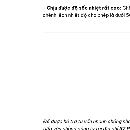
+
Chịu được độ sốc nhiệt rất cao:
Chê
chênh lệch nhiệt độ cho phép là dưới 
LAN CAN BAN CÔNG KÍNH CƯỜNG LỰC
Lan can ban công kính
cường lực dạng trụ dài
Để được hỗ trợ tư vấn nhanh chóng nhất
tiếp văn phòng công ty tại địa chỉ
37 P