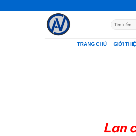
Bỏ
qua
nội
Tìm
dung
kiếm:
TRANG CHỦ
GIỚI THI
Lan c