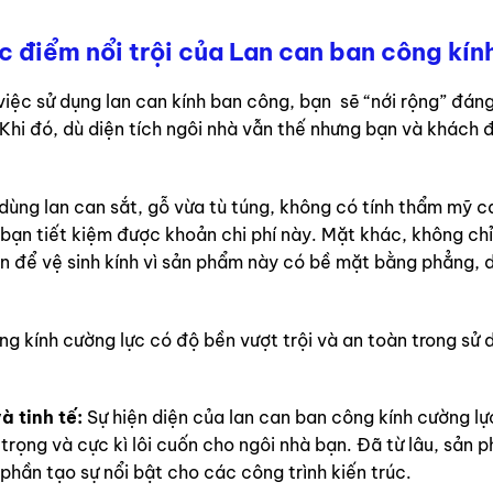
 điểm nổi trội của Lan can ban công kín
việc sử dụng lan can kính ban công, bạn sẽ “nới rộng” đáng
 Khi đó, dù diện tích ngôi nhà vẫn thế nhưng bạn và khách 
dùng lan can sắt, gỗ vừa tù túng, không có tính thẩm mỹ ca
bạn tiết kiệm được khoản chi phí này. Mặt khác, không chỉ 
n để vệ sinh kính vì sản phẩm này có bề mặt bằng phẳng, dễ
g kính cường lực có độ bền vượt trội và an toàn trong sử dụ
.
à tinh tế:
Sự hiện diện của lan can ban công kính cường lự
 trọng và cực kì lôi cuốn cho ngôi nhà bạn. Đã từ lâu, sản
hần tạo sự nổi bật cho các công trình kiến trúc.