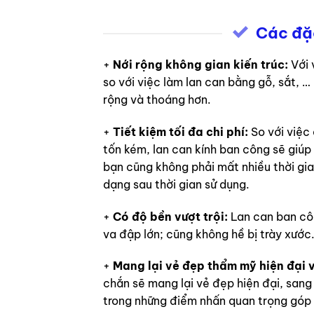
Các đặc
+
Nới rộng không gian kiến trúc:
Với 
so với việc làm lan can bằng gỗ, sắt, …
rộng và thoáng hơn.
+
Tiết kiệm tối đa chi phí:
So với việc 
tốn kém, lan can kính ban công sẽ giúp 
bạn cũng không phải mất nhiều thời gia
dạng sau thời gian sử dụng.
+
Có độ bền vượt trội:
Lan can ban côn
va đập lớn; cũng không hề bị trày xước
+
Mang lại vẻ đẹp thẩm mỹ hiện đại v
chắn sẽ mang lại vẻ đẹp hiện đại, sang
trong những điểm nhấn quan trọng góp p