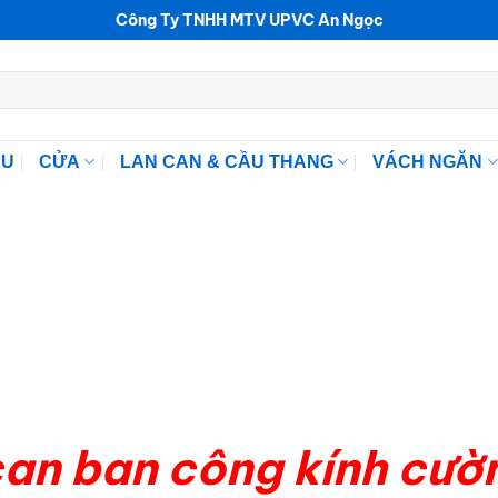
Công Ty TNHH MTV UPVC An Ngọc
ỆU
CỬA
LAN CAN & CẦU THANG
VÁCH NGĂN
an ban công kính cườ