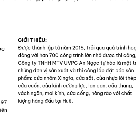
GIỚI THIỆU:
Được thành lập từ năm 2015, trải qua quá trình ho
ọc
động với hơn 700 công trình lớn nhỏ được thi công
Công ty TNHH MTV UVPC An Ngọc tự hào là một t
những đơn vị sản xuất và thi công lắp đặt các sản
phẩm: cửa nhôm Xingfa, cửa sắt, cửa nhựa lõi thép
cửa cuốn, cửa kính cường lực, lan can, cầu thang,
vách ngăn, mái kính, cửa cổng, hàng rào với chất
lượng hàng đầu tại Huế.
997
iên